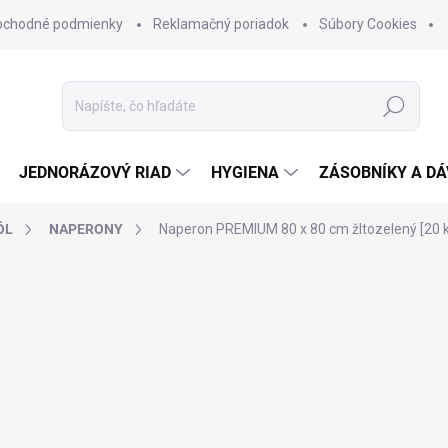
bchodné podmienky
Reklamačný poriadok
Súbory Cookies
Hľadať
JEDNORÁZOVÝ RIAD
HYGIENA
ZÁSOBNÍKY A D
ÔL
NAPERONY
Naperon PREMIUM 80 x 80 cm žltozelený [20 k