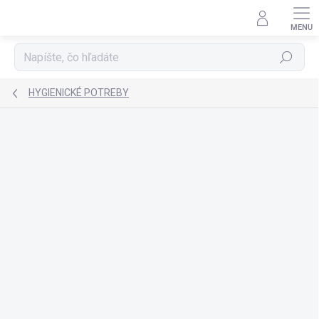
Prejsť
na
obsah
Hľadať
HYGIENICKÉ POTREBY