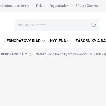
bchodné podmienky
Reklamačný poriadok
Súbory Cookies
Hľadať
JEDNORÁZOVÝ RIAD
HYGIENA
ZÁSOBNÍKY A D
DEKORÁCIE SÁLY
Nafukovacie balóniky tmavomodré "M" [100 ks]