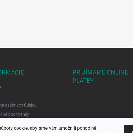
ORMÁCIE
PRIJÍMAME ONLINE
PLATBY
kt
na osobných údajov
dné podmienky
mačný poriadok
úbory cookie, aby sme vám umožnili pohodlné
y Cookies