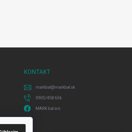
KONTAKT
markbal
@
markbal.sk
0905/458 656
MARK bal sro