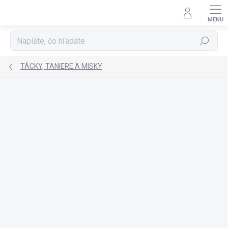
Prejsť
na
obsah
Hľadať
TÁCKY, TANIERE A MISKY