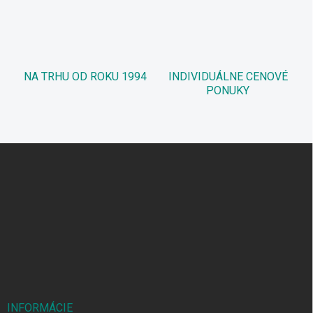
NA TRHU OD ROKU 1994
INDIVIDUÁLNE CENOVÉ
PONUKY
Z
á
p
ä
t
i
e
INFORMÁCIE