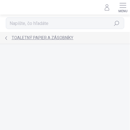
Prejsť
na
obsah
Hľadať
TOALETNÝ PAPIER A ZÁSOBNÍKY