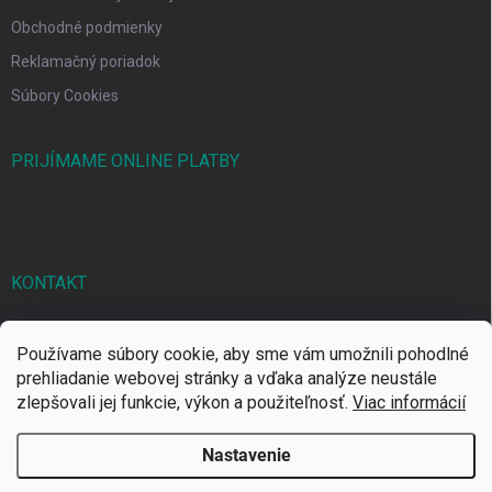
Obchodné podmienky
Reklamačný poriadok
Súbory Cookies
PRIJÍMAME ONLINE PLATBY
KONTAKT
markbal
@
markbal.sk
Používame súbory cookie, aby sme vám umožnili pohodlné
0905/458 656
prehliadanie webovej stránky a vďaka analýze neustále
zlepšovali jej funkcie, výkon a použiteľnosť.
Viac informácií
MARK bal sro
Nastavenie